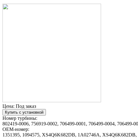
Цена:
Под заказ
Купить с установкой
Номер турбины:
802419-0006, 756919-0002, 706499-0001, 706499-0004, 706499-0
OEM-номер:
1351395, 1094575, XS4Q6K682DB, 1A02746A, XS4Q6K682D