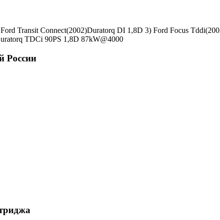
ord Transit Connect(2002)Duratorq DI 1,8D 3) Ford Focus Tddi(200
)Duratorq TDCi 90PS 1,8D 87kW@4000
й России
ртриджа