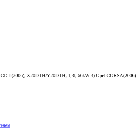
r 1,3 CDTi(2006), X20DTH/Y20DTH, 1,3l, 66kW 3) Opel CORSA(2006
телем